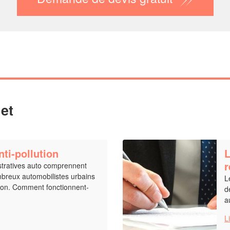
et
nti-pollution
L
r
tratives auto comprennent
breux automobilistes urbains
L
ution. Comment fonctionnent-
d
a
L