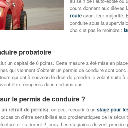
au sein de l’auto-école où 
cours donnent aux élèves l
avant leur majorité. En
route
conduite sous la supervisio
choix et pas le moindre :
la
.
nduire probatoire
lut un capital de 6 points. Cette mesure a été mise en place 
nnes qui viennent d’obtenir un permis de conduire sont donc 
urs qui ont à nouveau le droit de prendre le volant suite à 
vent être récupérés dans certains cas.
ur le permis de conduire ?
), on peut recourir à un
 un retrait de permis
stage pour le
l’occasion d’être sensibilisé aux problématiques de la sécurit
éfecture et ils durent 2 jours. Les stagiaires doivent prendr