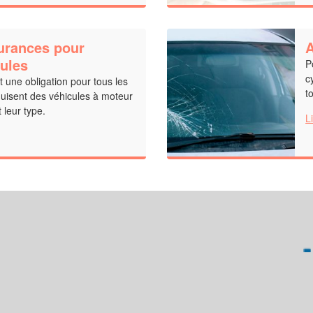
surances pour
A
cules
P
c
t une obligation pour tous les
t
duisent des véhicules à moteur
t leur type.
L