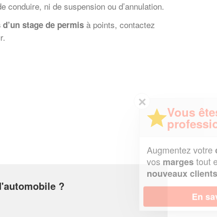
de conduire, ni de suspension ou d’annulation.
à points, contactez
 d’un stage de permis
r.
✕
Vous êtes un
professionnel ?
Augmentez votre
et
chiffre d'affaires
vos
tout en gagnant de
marges
!
nouveaux clients
d'automobile ?
En savoir plus