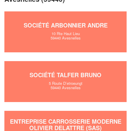
SOCIÉTÉ ARBONNIER ANDRE
10 Rte Haut Lieu
59440 Avesnelles
SOCIÉTÉ TALFER BRUNO
5 Route D’etroeungt
59440 Avesnelles
ENTREPRISE CARROSSERIE MODERNE
OLIVIER DELATTRE (SAS)