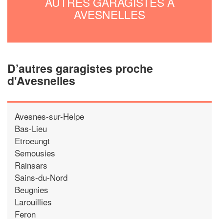
AUTRES GARAGISTES À
AVESNELLES
D’autres garagistes proche
d'Avesnelles
Avesnes-sur-Helpe
Bas-Lieu
Etroeungt
Semousies
Rainsars
Sains-du-Nord
Beugnies
Larouillies
Feron