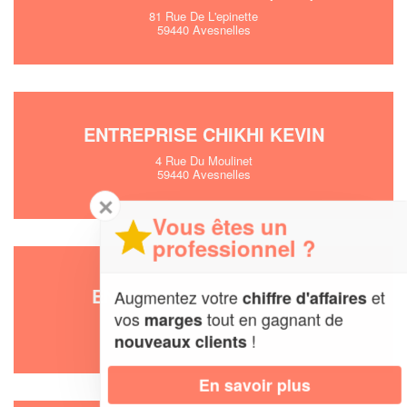
81 Rue De L'epinette
59440 Avesnelles
ENTREPRISE CHIKHI KEVIN
4 Rue Du Moulinet
59440 Avesnelles
✕
Vous êtes un
professionnel ?
ENTREPRISE D2M (SARL)
Augmentez votre
et
chiffre d'affaires
vos
tout en gagnant de
marges
59440 Avesnelles
!
nouveaux clients
En savoir plus