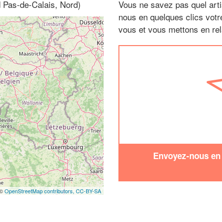
 Pas-de-Calais, Nord)
Vous ne savez pas quel arti
nous en quelques clics vot
vous et vous mettons en rela
Envoyez-nous en q
 ©
OpenStreetMap contributors,
CC-BY-SA