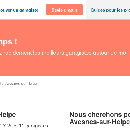
rouver un garagiste
Devis gratuit
Guides pour les pr
mps !
 rapidement les meilleurs garagistes autour de moi
d
>
Avesnes-sur-Helpe
Helpe
Nous cherchons pou
Avesnes-sur-Helpe
" ? Voici 11 garagistes