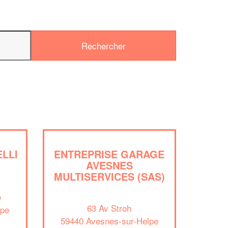
LLI
ENTREPRISE GARAGE
AVESNES
✕
MULTISERVICES (SAS)
Vous êtes un
e
professionnel ?
63 Av Stroh
lpe
59440 Avesnes-sur-Helpe
Augmentez votre
et
chiffre d'affaires