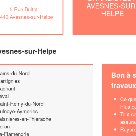
AVESNES-SUR
5 Rue Bultot
HELPE
440 Avesnes-sur-Helpe
Avesnes-sur-Helpe
ains-du-Nord
Bon à s
artignies
travau
achant
eval
Ce que
aint-Remy-du-Nord
Plus q
ulnoye-Aymeries
Tout s
aisnieres-en-Thierache
assura
eron
Rayure
a-Flamengrie