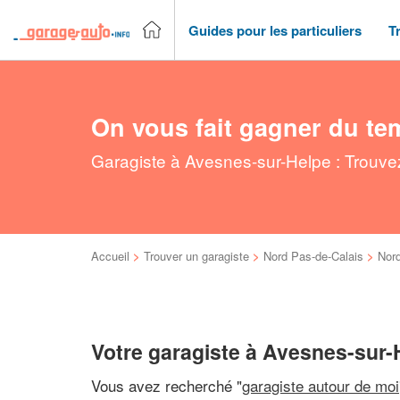
Guides pour les particuliers
T
On vous fait gagner du te
Garagiste à Avesnes-sur-Helpe : Trouvez
Accueil
>
Trouver un garagiste
>
Nord Pas-de-Calais
>
Nor
Votre garagiste à Avesnes-sur-
Vous avez recherché "
garagiste autour de moi