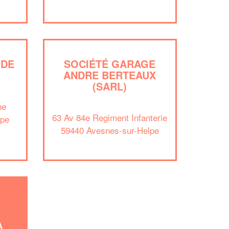
vos
tout en gagnant de
marges
!
nouveaux clients
En savoir plus
 DE
SOCIÉTÉ GARAGE
ANDRE BERTEAUX
(SARL)
ne
63 Av 84e Regiment Infanterie
lpe
59440 Avesnes-sur-Helpe
À