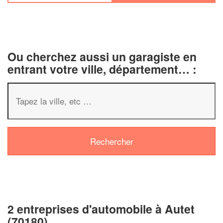
Ou cherchez aussi un garagiste en
entrant votre ville, département… :
✕
Vous êtes un
professionnel ?
Augmentez votre
chiffre d'affaire
2 entreprises d'automobile à Autet
vos
tout en gagnant de
marges
(70180)