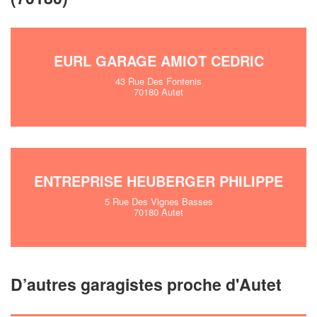
!
nouveaux clients
En savoir plus
EURL GARAGE AMIOT CEDRIC
43 Rue Des Fontenis
70180 Autet
ENTREPRISE HEUBERGER PHILIPPE
5 Rue Des Vignes Basses
70180 Autet
D’autres garagistes proche d'Autet