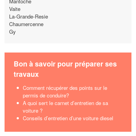
Mantoche
Vaite
La-Grande-Resie
Chaumercenne
Gy
Bon à savoir pour préparer ses
travaux
Comment récupérer des points sur le
permis de conduire?
A quoi sert le carnet d’entretien de sa
voiture ?
Conseils d’entretien d’une voiture diesel