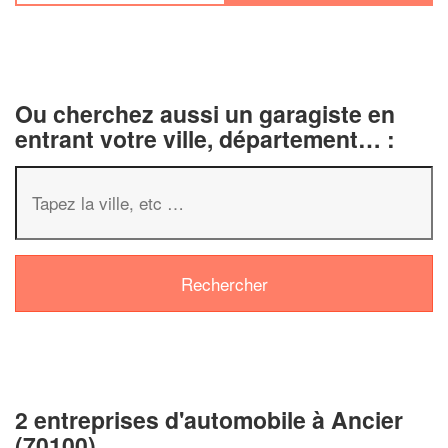
Ou cherchez aussi un garagiste en
entrant votre ville, département… :
✕
Vous êtes un
professionnel ?
2 entreprises d'automobile à Ancier
Augmentez votre
chiffre d'af
(70100)