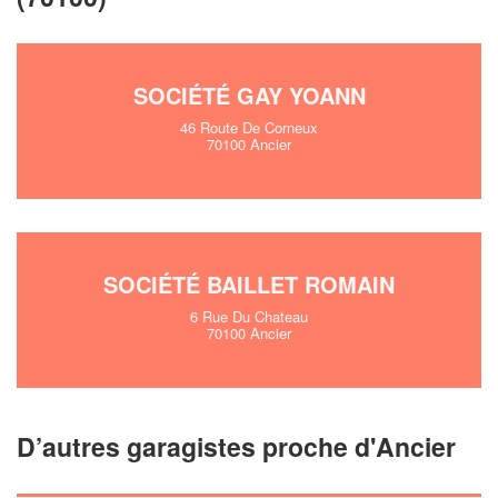
vos
tout en gagnant 
marges
!
nouveaux clients
En savoir plus
SOCIÉTÉ GAY YOANN
46 Route De Corneux
70100 Ancier
SOCIÉTÉ BAILLET ROMAIN
6 Rue Du Chateau
70100 Ancier
D’autres garagistes proche d'Ancier