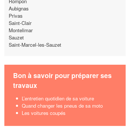
Rompon
Aubignas
Privas
Saint-Clair
Montelimar
Sauzet
Saint-Marcel-les-Sauzet
Bon à savoir pour préparer ses
travaux
L’entretien quotidien de sa voiture
Quand changer les pneus de sa moto
Les voitures coupés