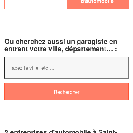
d'automobile
Ou cherchez aussi un garagiste en
entrant votre ville, département… :
✕
Vous êtes un
professionnel ?
Augmentez votre
chiffre d'affai
2 entreprises d'automobile à Saint-