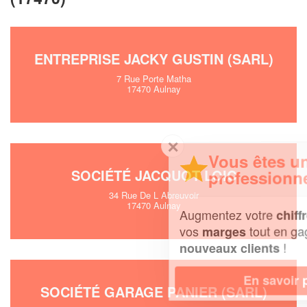
ENTREPRISE JACKY GUSTIN (SARL)
7 Rue Porte Matha
17470 Aulnay
✕
Vous êtes un
SOCIÉTÉ JACQUOT LOIC
professionnel ?
34 Rue De L Abreuvoir
17470 Aulnay
Augmentez votre
et
chiffre d'affaires
vos
tout en gagnant de
marges
!
nouveaux clients
En savoir plus
SOCIÉTÉ GARAGE PANIER (SARL)