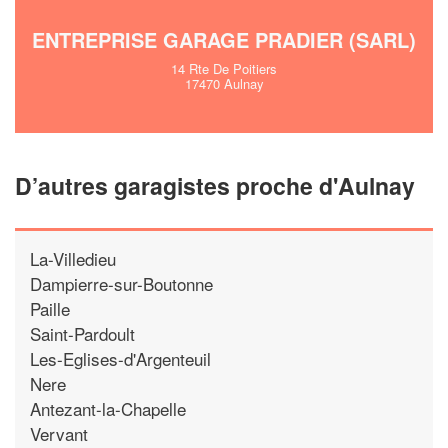
ENTREPRISE GARAGE PRADIER (SARL)
14 Rte De Poitiers
17470 Aulnay
D’autres garagistes proche d'Aulnay
La-Villedieu
Dampierre-sur-Boutonne
Paille
Saint-Pardoult
Les-Eglises-d'Argenteuil
Nere
Antezant-la-Chapelle
Vervant