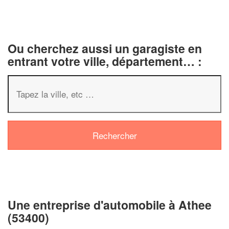
Ou cherchez aussi un garagiste en
entrant votre ville, département… :
✕
Vous ête
professi
Augmentez votre
vos
tout 
marges
nouveaux client
Une entreprise d'automobile à Athee
En sa
(53400)