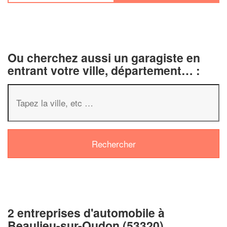
Ou cherchez aussi un garagiste en
entrant votre ville, département… :
✕
Vous êtes un
professionnel
2 entreprises d'automobile à
Augmentez votre
chiffre 
Beaulieu-sur-Oudon (53320)
vos
tout en gagn
marges