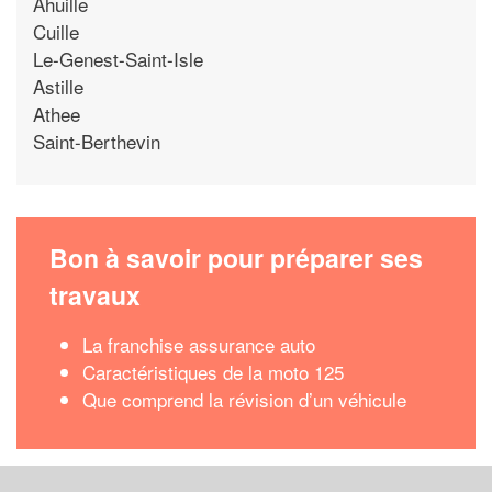
Ahuille
Cuille
Le-Genest-Saint-Isle
Astille
Athee
Saint-Berthevin
Bon à savoir pour préparer ses
travaux
La franchise assurance auto
Caractéristiques de la moto 125
Que comprend la révision d’un véhicule