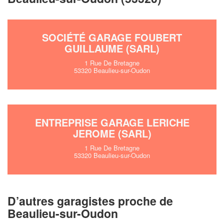
!
nouveaux clients
En savoir pl
SOCIÉTÉ GARAGE FOUBERT
GUILLAUME (SARL)
1 Rue De Bretagne
53320 Beaulieu-sur-Oudon
ENTREPRISE GARAGE LERICHE
JEROME (SARL)
1 Rue De Bretagne
53320 Beaulieu-sur-Oudon
D’autres garagistes proche de
Beaulieu-sur-Oudon