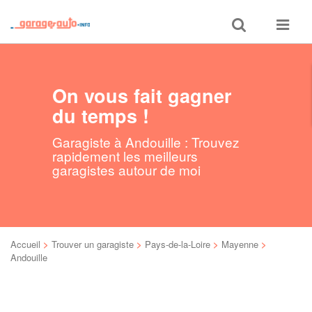
Toggle
Toggle
search
navigat
On vous fait gagner
du temps !
Garagiste à Andouille : Trouvez
rapidement les meilleurs
garagistes autour de moi
Accueil
>
Trouver un garagiste
>
Pays-de-la-Loire
>
Mayenne
>
Andouille