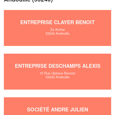
ENTREPRISE CLAYER BENOIT
Za Archer
53240 Andouille
ENTREPRISE DESCHAMPS ALEXIS
15 Rue Ulphace Benoist
53240 Andouille
SOCIÉTÉ ANDRE JULIEN