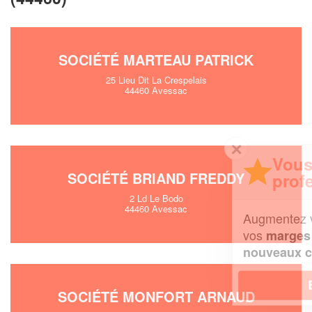
SOCIÉTÉ MARTEAU PATRICK
25 Lieu Dit La Crespelais
44460 Avessac
✕
Vous êtes un
SOCIÉTÉ BRIAND FREDDY
professionnel ?
2 Ld Le Bodo
44460 Avessac
Augmentez votre
et
chiffre d'affaires
vos
tout en gagnant de
marges
!
nouveaux clients
En savoir plus
SOCIÉTÉ MONFORT ARNAUD