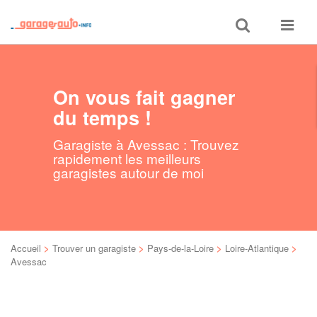
Toggle
Toggle
search
navigat
On vous fait gagner
du temps !
Garagiste à Avessac : Trouvez
rapidement les meilleurs
garagistes autour de moi
Accueil
>
Trouver un garagiste
>
Pays-de-la-Loire
>
Loire-Atlantique
>
Avessac