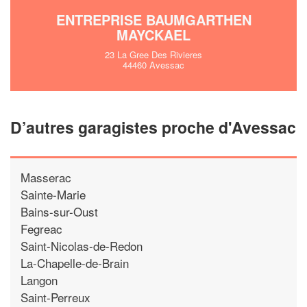
ENTREPRISE BAUMGARTHEN
MAYCKAEL
23 La Gree Des Rivieres
44460 Avessac
D’autres garagistes proche d'Avessac
Masserac
Sainte-Marie
Bains-sur-Oust
Fegreac
Saint-Nicolas-de-Redon
La-Chapelle-de-Brain
Langon
Saint-Perreux