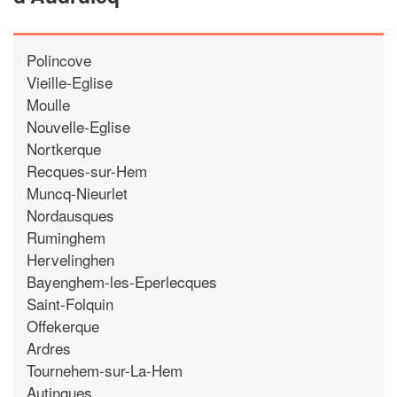
Polincove
Vieille-Eglise
Moulle
Nouvelle-Eglise
Nortkerque
Recques-sur-Hem
Muncq-Nieurlet
Nordausques
Ruminghem
Hervelinghen
Bayenghem-les-Eperlecques
Saint-Folquin
Offekerque
Ardres
Tournehem-sur-La-Hem
Autingues