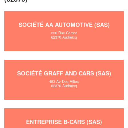
SOCIÉTÉ AA AUTOMOTIVE (SAS)
336 Rue Carnot
62370 Audruicq
SOCIÉTÉ GRAFF AND CARS (SAS)
483 Av Des Allies
62370 Audruicq
ENTREPRISE B-CARS (SAS)