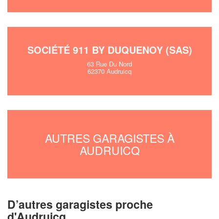
SOCIÉTÉ 911 BY DUQUENOY (SAS)
63 Rue Du Nord
62370 Audruicq
AUTRES GARAGISTES À
AUDRUICQ
D’autres garagistes proche
d'Audruicq