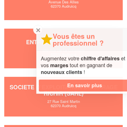
Avenue Des Allies
62370 Audruicq
✕
Vous êtes un
ENTREPRISE COGET REMY
professionnel ?
289 Rue De La Commune
62370 Audruicq
Augmentez votre
et
chiffre d'affaires
vos
tout en gagnant de
marges
!
nouveaux clients
En savoir plus
SOCIETE D’EXPLOITATION DU GARAGE
RICHIR (SARL)
27 Rue Saint Martin
62370 Audruicq