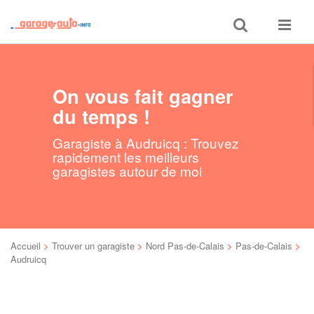
Toggle
Toggle
search
navigat
On vous fait gagner
du temps !
Garagiste à Audruicq : Trouvez
rapidement les meilleurs
garagistes autour de moi
Accueil
>
Trouver un garagiste
>
Nord Pas-de-Calais
>
Pas-de-Calais
>
Audruicq