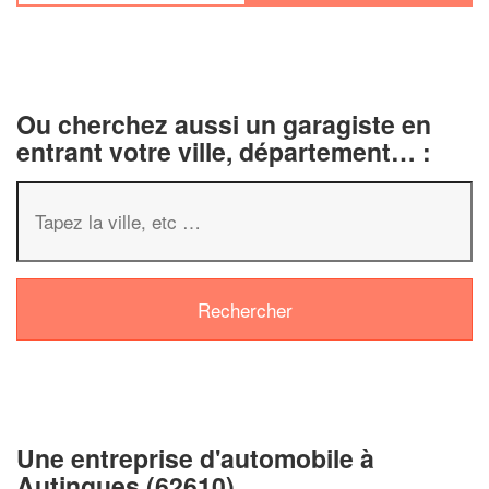
Ou cherchez aussi un garagiste en
entrant votre ville, département… :
✕
Vous ê
profes
Augmentez vot
vos
to
marges
nouveaux clie
Une entreprise d'automobile à
Autingues (62610)
En 