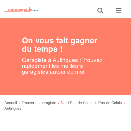
Toggle
Toggle
search
navigat
On vous fait gagner
du temps !
Garagiste à Autingues : Trouvez
rapidement les meilleurs
garagistes autour de moi
Accueil
>
Trouver un garagiste
>
Nord Pas-de-Calais
>
Pas-de-Calais
>
Autingues