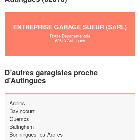
ENTREPRISE GARAGE SUEUR (SARL)
Route Departementale
62610 Autingues
D’autres garagistes proche
d'Autingues
Ardres
Bavincourt
Guemps
Balinghem
Bonningues-les-Ardres