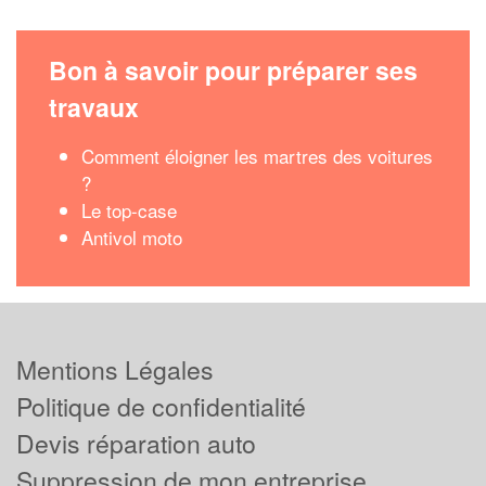
Bon à savoir pour préparer ses
travaux
Comment éloigner les martres des voitures
?
Le top-case
Antivol moto
Mentions Légales
Politique de confidentialité
Devis réparation auto
Suppression de mon entreprise