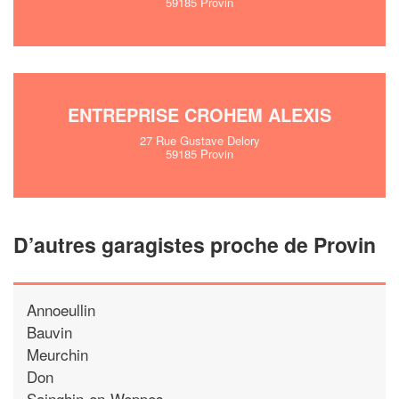
59185 Provin
ENTREPRISE CROHEM ALEXIS
27 Rue Gustave Delory
59185 Provin
D’autres garagistes proche de Provin
Annoeullin
Bauvin
Meurchin
Don
Sainghin-en-Weppes