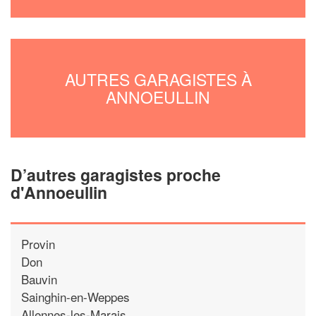
AUTRES GARAGISTES À
ANNOEULLIN
D’autres garagistes proche
d'Annoeullin
Provin
Don
Bauvin
Sainghin-en-Weppes
Allennes-les-Marais