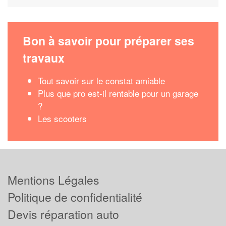
Bon à savoir pour préparer ses
travaux
Tout savoir sur le constat amiable
Plus que pro est-il rentable pour un garage
?
Les scooters
Mentions Légales
Politique de confidentialité
Devis réparation auto