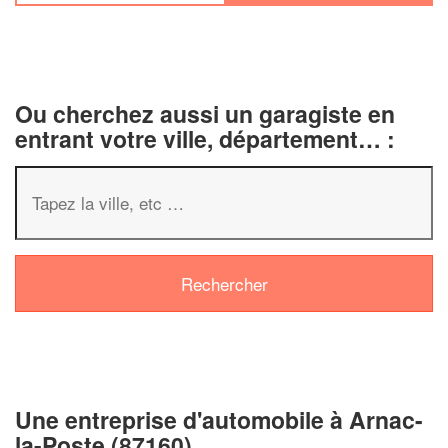
Ou cherchez aussi un garagiste en
entrant votre ville, département… :
✕
Vous êtes un
professionnel ?
Augmentez votre
chiffre d'affa
vos
tout en gagnant d
marges
!
nouveaux clients
Une entreprise d'automobile à Arnac-
la-Poste (87160)
En savoir plus