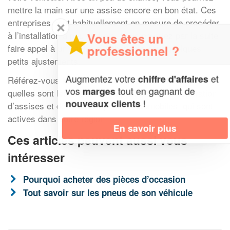
mettre la main sur une assise encore en bon état. Ces
entreprises sont habituellement en mesure de procéder
✕
à l’installation à peu de frais. Vous pourriez par la suite
Vous êtes un
faire appel à un centre d’esthétisme pour quelques
professionnel ?
petits ajustements.
Augmentez votre
et
chiffre d'affaires
Référez-vous à l’annuaire de notre site pour découvrir
vos
tout en gagnant de
marges
quelles sont les entreprises spécialisées en réparation
!
nouveaux clients
d’assises et de diverses pièces automobiles, qui sont
actives dans votre région.
En savoir plus
Ces articles peuvent aussi vous
intéresser
Pourquoi acheter des pièces d’occasion
Tout savoir sur les pneus de son véhicule