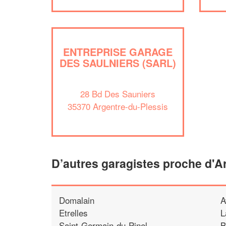
ENTREPRISE GARAGE
DES SAULNIERS (SARL)
28 Bd Des Sauniers
35370 Argentre-du-Plessis
D’autres garagistes proche d'A
Domalain
A
Etrelles
L
Saint-Germain-du-Pinel
B