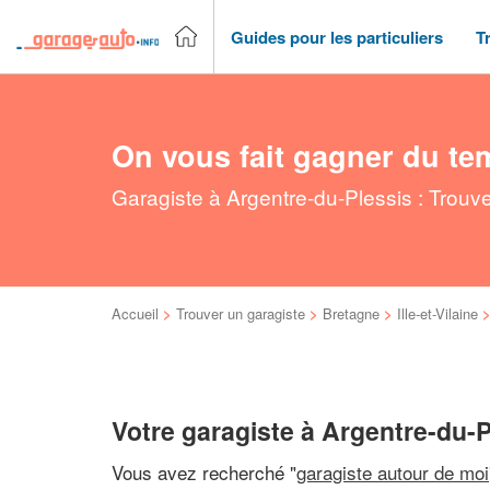
Guides pour les particuliers
T
On vous fait gagner du te
Garagiste à Argentre-du-Plessis : Trouv
Accueil
>
Trouver un garagiste
>
Bretagne
>
Ille-et-Vilaine
Votre garagiste à Argentre-du-P
Vous avez recherché "
garagiste autour de moi