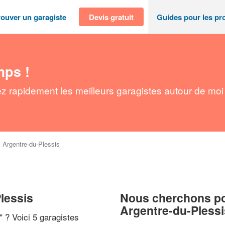
rouver un garagiste
Devis gratuit
Guides pour les pr
mps !
ez rapidement les meilleurs garagistes autour de moi
>
Argentre-du-Plessis
lessis
Nous cherchons pou
Argentre-du-Plessi
" ? Voici 5 garagistes