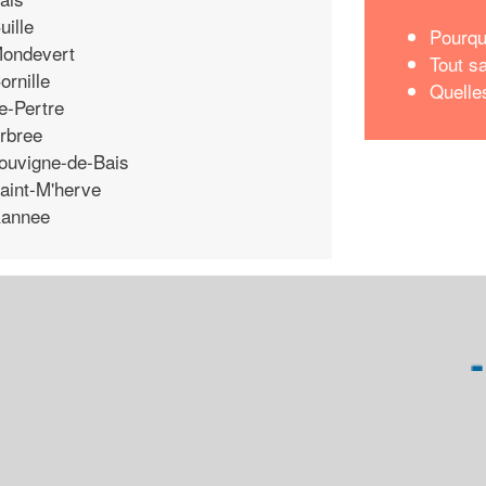
uille
Pourqu
ondevert
Tout s
ornille
Quelle
e-Pertre
rbree
ouvigne-de-Bais
aint-M'herve
annee