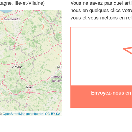
gne, Ille-et-Vilaine)
Vous ne savez pas quel arti
nous en quelques clics vot
vous et vous mettons en rela
Envoyez-nous en q
 ©
OpenStreetMap contributors,
CC-BY-SA