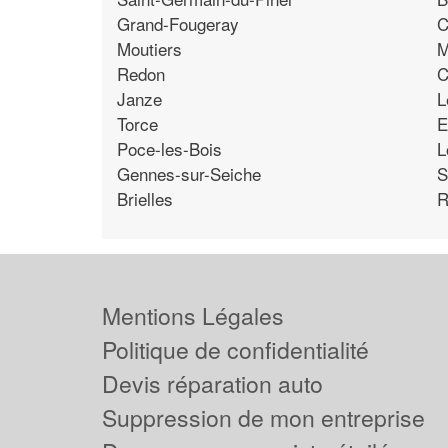
Grand-Fougeray
C
Moutiers
M
Redon
C
Janze
L
Torce
E
Poce-les-Bois
L
Gennes-sur-Seiche
S
Brielles
R
Mentions Légales
Politique de confidentialité
Devis réparation auto
Suppression de mon entreprise