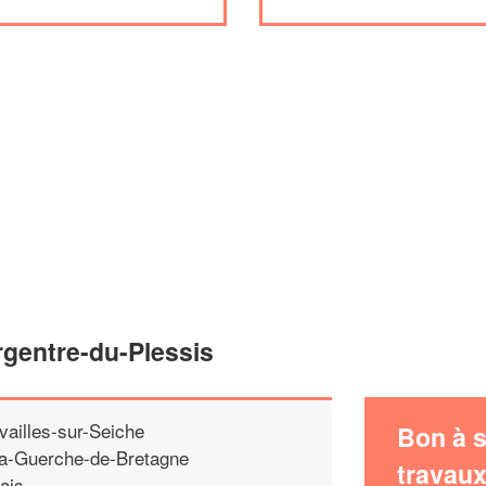
rgentre-du-Plessis
vailles-sur-Seiche
Bon à s
a-Guerche-de-Bretagne
travau
ais