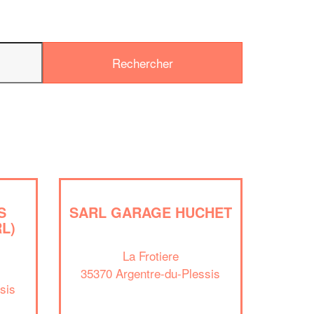
✕
Vous êtes un
professionnel ?
Augmentez votre
chiffre d'af
S
SARL GARAGE HUCHET
RL)
vos
tout en gagnant 
marges
!
nouveaux clients
La Frotiere
35370 Argentre-du-Plessis
En savoir plus
sis