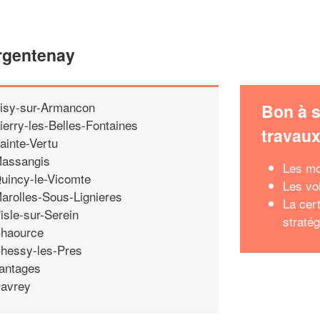
Argentenay
isy-sur-Armancon
Bon à s
ierry-les-Belles-Fontaines
travau
ainte-Vertu
assangis
Les mo
uincy-le-Vicomte
Les vo
arolles-Sous-Lignieres
La cert
'isle-sur-Serein
stratég
haource
hessy-les-Pres
antages
avrey