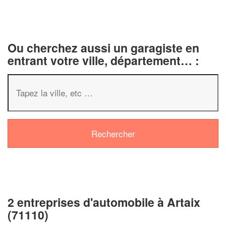
Ou cherchez aussi un garagiste en
entrant votre ville, département… :
✕
Vous êtes un
professionnel
2 entreprises d'automobile à Artaix
(71110)
Augmentez votre
chiffre 
vos
tout en gagn