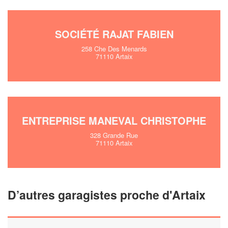
marges
!
nouveaux clients
SOCIÉTÉ RAJAT FABIEN
En savoir pl
258 Che Des Menards
71110 Artaix
ENTREPRISE MANEVAL CHRISTOPHE
328 Grande Rue
71110 Artaix
D’autres garagistes proche d'Artaix