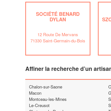
SOCIÉTÉ BENARD
DYLAN
SZ
12 Route De Mervans
71330 Saint-Germain-du-Bois
Affiner la recherche d’un artisa
Chalon-sur-Saone
C
Macon
G
Montceau-les-Mines
S
Le-Creusot
S