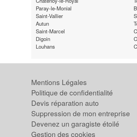
Chatenoy-le-Royal
T
Paray-le-Monial
B
Saint-Vallier
S
Autun
T
Saint-Marcel
C
Digoin
C
Louhans
C
Mentions Légales
Politique de confidentialité
Devis réparation auto
Suppression de mon entreprise
Devenez un garagiste étoilé
Gestion des cookies