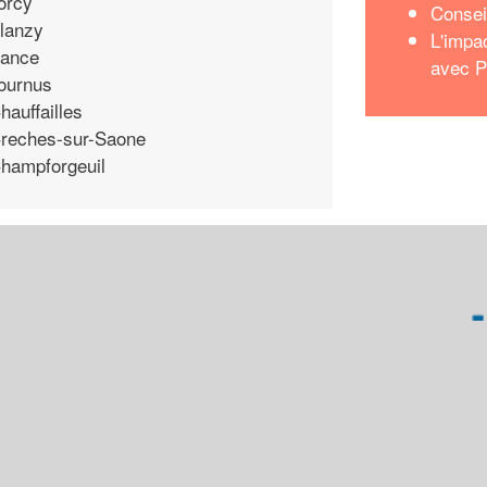
orcy
Conseil
lanzy
L'impa
ance
avec P
ournus
hauffailles
reches-sur-Saone
hampforgeuil