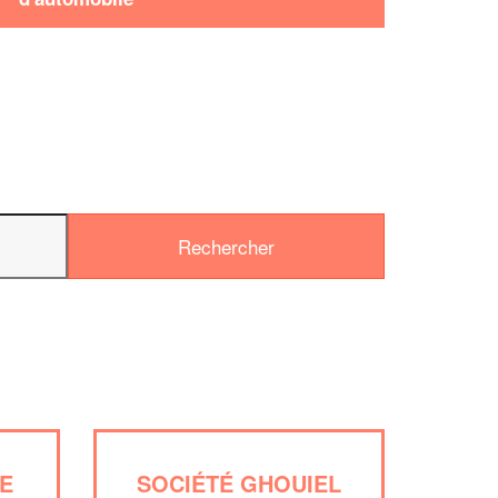
✕
Vous ê
E
SOCIÉTÉ GHOUIEL
profes