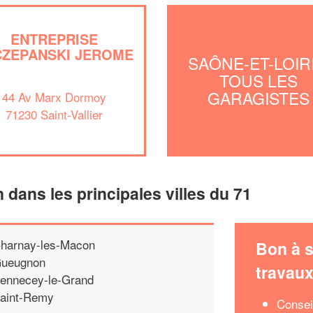
ENTREPRISE
CZEPANSKI JEROME
SAÔNE-ET-LOIRE
TOUS LES
GARAGISTES
44 Av Marx Dormoy
71230 Saint-Vallier
n dans les principales villes du 71
harnay-les-Macon
Bon à s
ueugnon
travau
ennecey-le-Grand
aint-Remy
Consei