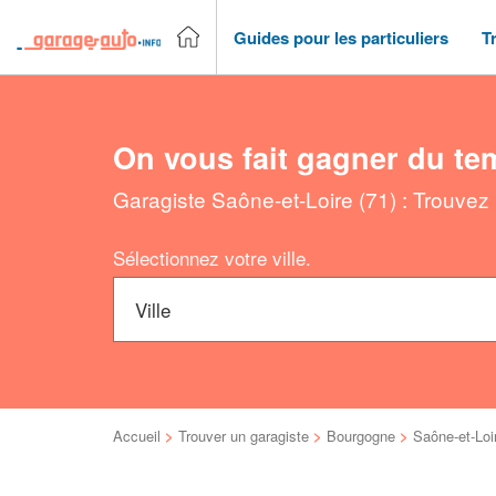
Guides pour les particuliers
T
On vous fait gagner du te
Garagiste Saône-et-Loire (71) : Trouvez
Sélectionnez votre ville.
Accueil
>
Trouver un garagiste
>
Bourgogne
>
Saône-et-Loi