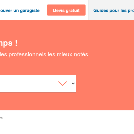
rouver un garagiste
Devis gratuit
Guides pour les pr
mps !
 les professionnels les mieux notés
re