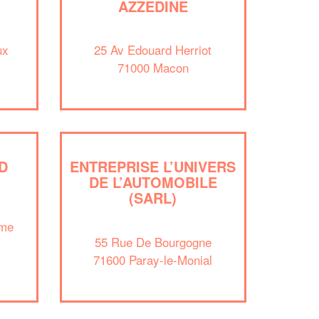
AZZEDINE
Augmentez vot
ux
25 Av Edouard Herriot
vos
to
marges
71000 Macon
nouveaux clie
En 
D
ENTREPRISE L’UNIVERS
DE L’AUTOMOBILE
(SARL)
ame
55 Rue De Bourgogne
71600 Paray-le-Monial