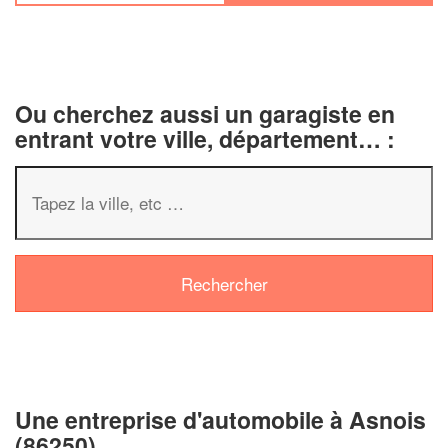
Ou cherchez aussi un garagiste en
entrant votre ville, département… :
✕
Vous êtes 
profession
Augmentez votre
chi
vos
tout en 
marges
!
nouveaux clients
Une entreprise d'automobile à Asnois
En savoi
(86250)