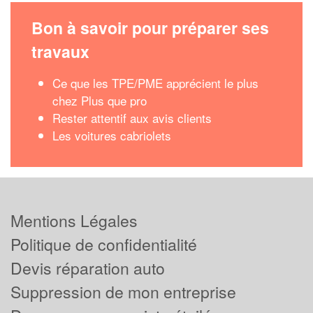
Bon à savoir pour préparer ses
travaux
Ce que les TPE/PME apprécient le plus
chez Plus que pro
Rester attentif aux avis clients
Les voitures cabriolets
Mentions Légales
Politique de confidentialité
Devis réparation auto
Suppression de mon entreprise