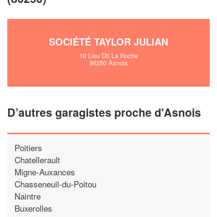
SOCIÉTÉ TAYLOR JULIAN
10 Lieu Dit La Roche
86250 Asnois
D’autres garagistes proche d'Asnois
Poitiers
Chatellerault
Migne-Auxances
Chasseneuil-du-Poitou
Naintre
Buxerolles