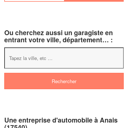
Ou cherchez aussi un garagiste en
entrant votre ville, département… :
✕
Vous êtes un
professionnel 
Augmentez votre
chiffre d'
vos
tout en gagnan
marges
!
nouveaux clients
Une entreprise d'automobile à Anais
En savoir plus
(17540)