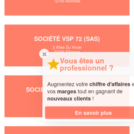
72700 Allonnes
SOCIÉTÉ VSP 72 (SAS)
3 Allee Du Vivier
72700 Allonnes
✕
Vous êtes un
professionnel ?
Augmentez votre
et
chiffre d'affaires
SOCIÉTÉ KHALLOUFI NAJIM
vos
tout en gagnant de
marges
!
nouveaux clients
10 Boulevard D'anjou
72700 Allonnes
En savoir plus