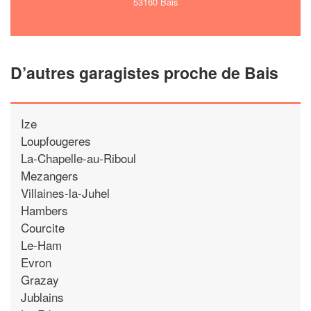
53160 Bais
D’autres garagistes proche de Bais
Ize
Loupfougeres
La-Chapelle-au-Riboul
Mezangers
Villaines-la-Juhel
Hambers
Courcite
Le-Ham
Evron
Grazay
Jublains