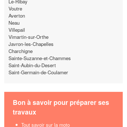
Le-Ribay
Voutre
Averton
Neau
Villepail
Vimartin-sur-Orthe
Javron-les-Chapelles
Charchigne
Sainte-Suzanne-et-Chammes
Saint-Aubin-du-Desert
Saint-Germain-de-Coulamer
Bon à savoir pour préparer ses
travaux
Tout savoir sur la moto