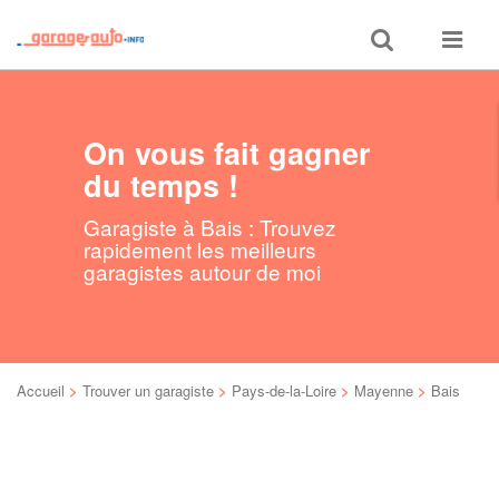
Toggle
Toggle
search
navigat
On vous fait gagner
du temps !
Garagiste à Bais : Trouvez
rapidement les meilleurs
garagistes autour de moi
Accueil
>
Trouver un garagiste
>
Pays-de-la-Loire
>
Mayenne
>
Bais