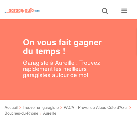
Toggle
Toggle
search
navigat
On vous fait gagner
du temps !
Garagiste à Aureille : Trouvez
rapidement les meilleurs
garagistes autour de moi
Accueil
>
Trouver un garagiste
>
PACA - Provence Alpes Côte d'Azur
>
Bouches-du-Rhône
>
Aureille