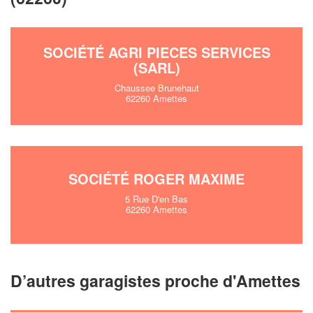
!
nouveaux clients
En savoir plus
SOCIÉTÉ AGRI PIECES SERVICES
(SARL)
Chaussee Brunehaut
62260 Amettes
SOCIÉTÉ ROGER MAXIME
5 Rue D'en Bas
62260 Amettes
D’autres garagistes proche d'Amettes