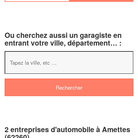
Ou cherchez aussi un garagiste en
entrant votre ville, département… :
✕
Vous êtes un
professionnel ?
2 entreprises d'automobile à Amettes
Augmentez votre
chiffre d'affai
(62260)
vos
tout en gagnant de
marges