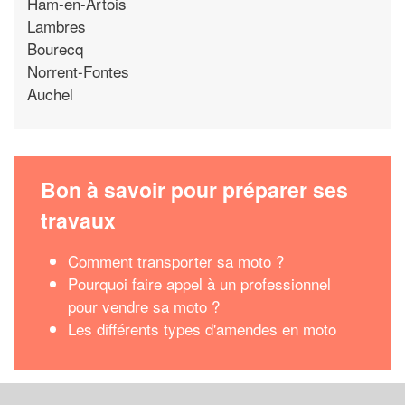
Ham-en-Artois
Lambres
Bourecq
Norrent-Fontes
Auchel
Bon à savoir pour préparer ses
travaux
Comment transporter sa moto ?
Pourquoi faire appel à un professionnel
pour vendre sa moto ?
Les différents types d'amendes en moto