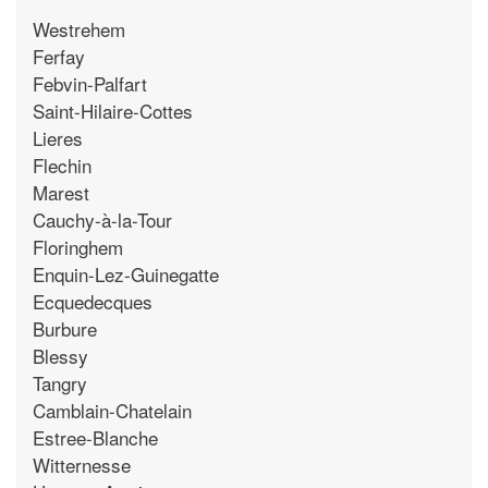
Westrehem
Ferfay
Febvin-Palfart
Saint-Hilaire-Cottes
Lieres
Flechin
Marest
Cauchy-à-la-Tour
Floringhem
Enquin-Lez-Guinegatte
Ecquedecques
Burbure
Blessy
Tangry
Camblain-Chatelain
Estree-Blanche
Witternesse