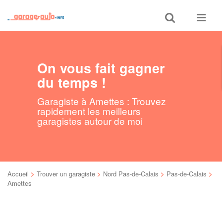
Toggle
Toggle
search
navigat
On vous fait gagner
du temps !
Garagiste à Amettes : Trouvez
rapidement les meilleurs
garagistes autour de moi
Accueil
>
Trouver un garagiste
>
Nord Pas-de-Calais
>
Pas-de-Calais
>
Amettes