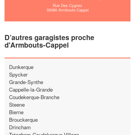
Rue Des Cygnes
59380 Armbouts-Cappel
D’autres garagistes proche
d'Armbouts-Cappel
Dunkerque
Spycker
Grande-Synthe
Cappelle-la-Grande
Coudekerque-Branche
Steene
Bierne
Brouckerque
Drincham
Teteghem-Coudekerque-Village