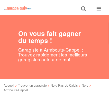
Toggle
Toggle
search
navigat
On vous fait gagner
du temps !
Garagiste à Armbouts-Cappel :
Trouvez rapidement les meilleurs
garagistes autour de moi
Accueil
>
Trouver un garagiste
>
Nord Pas-de-Calais
>
Nord
>
Armbouts-Cappel