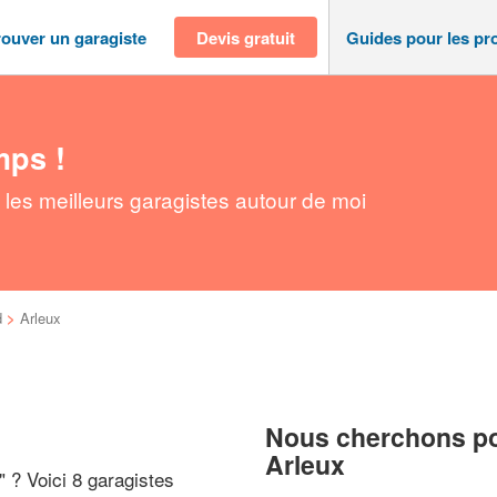
rouver un garagiste
Devis gratuit
Guides pour les pr
mps !
 les meilleurs garagistes autour de moi
d
>
Arleux
Nous cherchons pou
Arleux
" ? Voici 8 garagistes