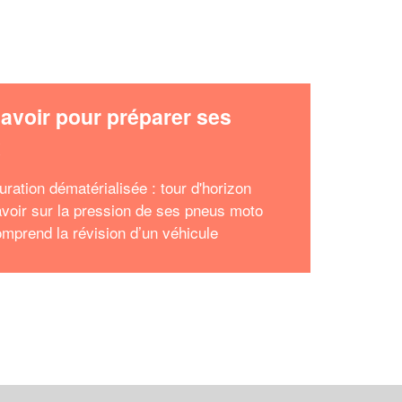
avoir pour préparer ses
x
uration dématérialisée : tour d'horizon
avoir sur la pression de ses pneus moto
mprend la révision d’un véhicule