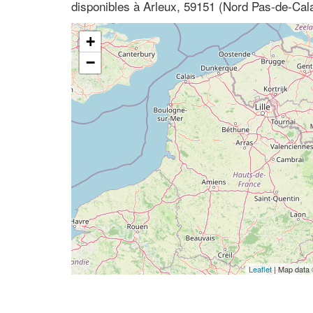
disponibles à Arleux, 59151 (Nord Pas-de-Cala
+
−
Leaflet
| Map data