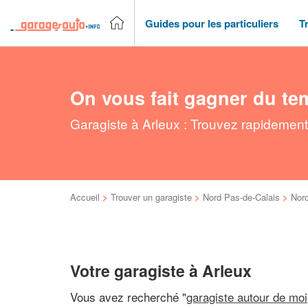
Guides pour les particuliers
T
On vous fait gagner du te
Garagiste à Arleux : Trouvez rapidement
Accueil
>
Trouver un garagiste
>
Nord Pas-de-Calais
>
Nor
Votre garagiste à Arleux
Vous avez recherché "
garagiste autour de moi