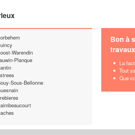
rleux
orbehem
Bon à s
uincy
travau
oost-Warendin
auwin-Planque
La fact
antin
Tout s
strees
Que co
ouy-Sous-Bellonne
uesnain
rebieres
aimbeaucourt
aches