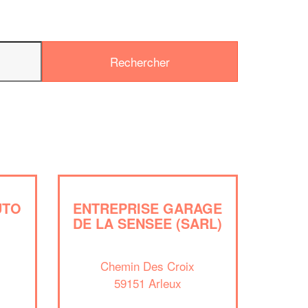
✕
UTO
ENTREPRISE GARAGE
Vous êtes un
DE LA SENSEE (SARL)
professionnel ?
Chemin Des Croix
Augmentez votre
chiffre d'affai
vos
tout en gagnant de
59151 Arleux
marges
!
nouveaux clients