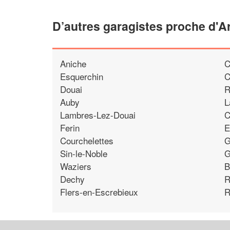
D’autres garagistes proche d'A
Aniche
C
Esquerchin
C
Douai
R
Auby
L
Lambres-Lez-Douai
C
Ferin
E
Courchelettes
G
Sin-le-Noble
G
Waziers
B
Dechy
R
Flers-en-Escrebieux
R