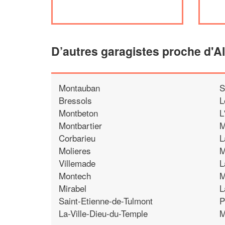
D’autres garagistes proche d'A
Montauban
S
Bressols
L
Montbeton
L
Montbartier
M
Corbarieu
L
Molieres
M
Villemade
L
Montech
M
Mirabel
L
Saint-Etienne-de-Tulmont
P
La-Ville-Dieu-du-Temple
M