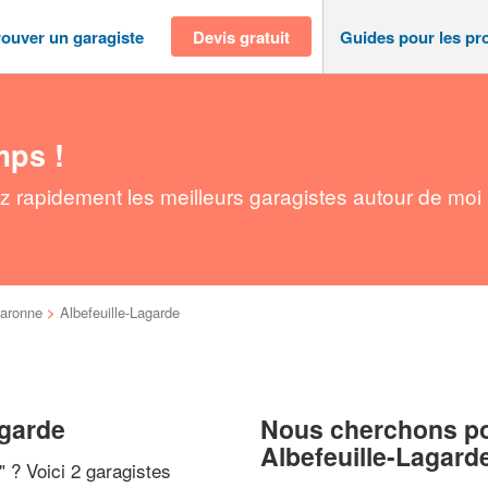
rouver un garagiste
Devis gratuit
Guides pour les pr
mps !
ez rapidement les meilleurs garagistes autour de moi
Garonne
>
Albefeuille-Lagarde
agarde
Nous cherchons pou
Albefeuille-Lagard
" ? Voici 2 garagistes