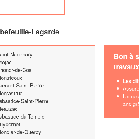
lbefeuille-Lagarde
aint-Nauphary
Bon à s
eojac
travau
'honor-de-Cos
ontricoux
Les di
acourt-Saint-Pierre
Assure
ontastruc
Un nou
abastide-Saint-Pierre
ans gr
eauzac
abastide-du-Temple
uycornet
onclar-de-Quercy