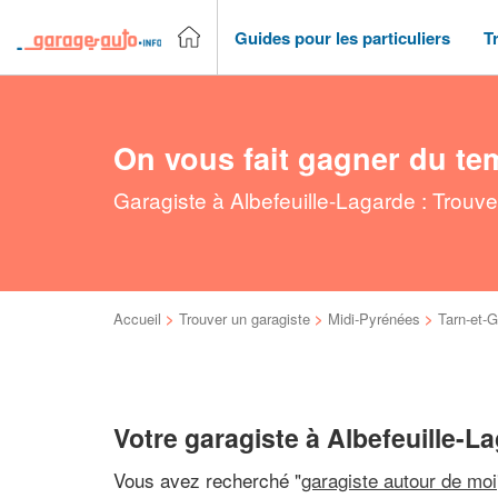
Guides pour les particuliers
T
On vous fait gagner du te
Garagiste à Albefeuille-Lagarde : Trouv
Accueil
>
Trouver un garagiste
>
Midi-Pyrénées
>
Tarn-et-
Votre garagiste à Albefeuille-L
Vous avez recherché "
garagiste autour de moi