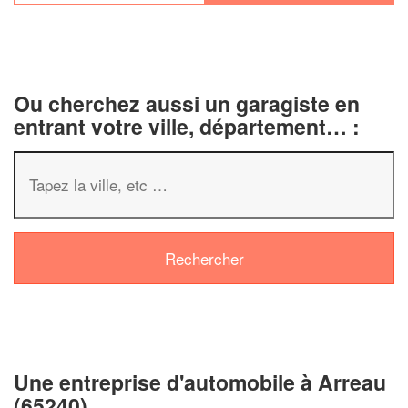
Ou cherchez aussi un garagiste en
entrant votre ville, département… :
✕
Vous êtes un
professionnel 
Augmentez votre
chiffre d'
vos
tout en gagnan
marges
!
nouveaux clients
Une entreprise d'automobile à Arreau
En savoir plus
(65240)