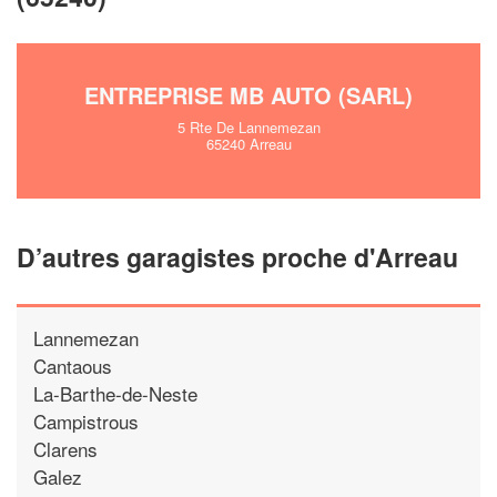
ENTREPRISE MB AUTO (SARL)
5 Rte De Lannemezan
65240 Arreau
D’autres garagistes proche d'Arreau
Lannemezan
Cantaous
La-Barthe-de-Neste
Campistrous
Clarens
Galez