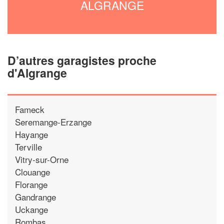
ALGRANGE
D’autres garagistes proche
d'Algrange
Fameck
Seremange-Erzange
Hayange
Terville
Vitry-sur-Orne
Clouange
Florange
Gandrange
Uckange
Rombas