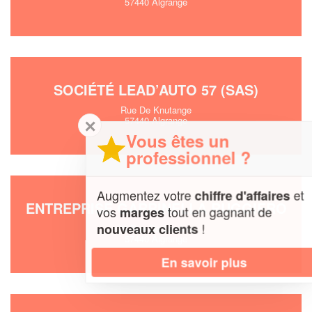
57440 Algrange
SOCIÉTÉ LEAD’AUTO 57 (SAS)
Rue De Knutange
57440 Algrange
✕
Vous êtes un
professionnel ?
Augmentez votre
et
chiffre d'affaires
ENTREPRISE GARRINELLA RUGGIERO
vos
tout en gagnant de
marges
!
nouveaux clients
70 Rue De Londres
57440 Algrange
En savoir plus