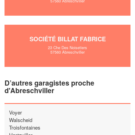
57560 Abreschviller
SOCIÉTÉ BILLAT FABRICE
23 Che Des Noisetiers
57560 Abreschviller
D’autres garagistes proche
d'Abreschviller
Voyer
Walscheid
Troisfontaines
Hartzviller