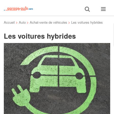
Toggle
Toggle
search
navigat
Accueil
>
Auto
>
Achat-vente de véhicules
>
Les voitures hybrides
Les voitures hybrides