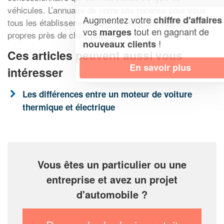
véhicules. L’annuaire de notre site recense pour vous
Augmentez votre
et
chiffre d'affaires
tous les établissements qui vendent ces voitures
vos
tout en gagnant de
marges
propres près de chez vous.
!
nouveaux clients
Ces articles peuvent aussi vous
En savoir plus
intéresser
Les différences entre un moteur de voiture
thermique et électrique
Vous êtes un particulier ou une
entreprise et avez un projet
d'automobile ?