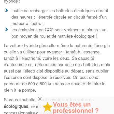
hybride :
inutile de recharger les batteries électriques durant
des heures : l’énergie circule en circuit fermé d’un
moteur à l’autre ;
les émissions de CO2 sont vraiment minimes : un
bon moyen de rouler de manière écologique !
La voiture hybride gère elle-même la nature de l’énergie
qu’elle va utiliser pour avancer : tantôt à l’essence,
tantôt à l’électricité, voire les deux. Sa capacité
d’autonomie est déterminée par celle des batteries mais
aussi par l’électricité disponible au départ, sans oublier
l’essence dont dispose le réservoir. On peut donc
parcourir de 600 à 800 km sans se soucier de faire le
plein à la pompe.
✕
Si vous souhaitez
tout savoir sur les voitures
Vous êtes un
, renseignez vous auprès d’un
écologiques
professionnel ?
concessionnaire qui commercialise ce type de