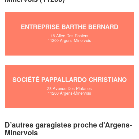
!
nouveaux clients
En savoir plus
ENTREPRISE BARTHE BERNARD
16 Allee Des Rosiers
11200 Argens-Minervois
SOCIÉTÉ PAPPALLARDO CHRISTIANO
23 Avenue Des Platanes
11200 Argens-Minervois
D’autres garagistes proche d'Argens-
Minervois