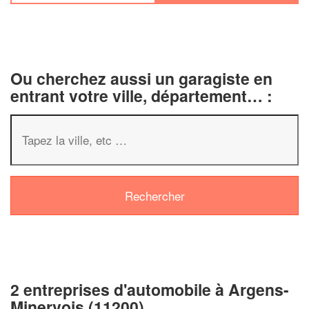
Ou cherchez aussi un garagiste en
entrant votre ville, département… :
✕
Vous êtes un
professionnel ?
2 entreprises d'automobile à Argens-
Augmentez votre
chiffre d'affa
Minervois (11200)
vos
tout en gagnant d
marges