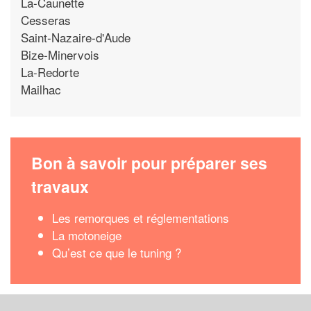
La-Caunette
Cesseras
Saint-Nazaire-d'Aude
Bize-Minervois
La-Redorte
Mailhac
Bon à savoir pour préparer ses
travaux
Les remorques et réglementations
La motoneige
Qu’est ce que le tuning ?