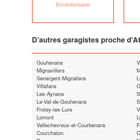
Etroitefontaine
D’autres garagistes proche d'A
Gouhenans
V
Mignavillers
M
Senargent-Mignafans
L
Villafans
G
Les-Aynans
S
Le-Val-de-Gouhenans
S
Frotey-les-Lure
V
Lomont
L
Vellechevreux-et-Courbenans
F
Courchaton
C