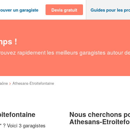
rouver un garagiste
Devis gratuit
Guides pour les pr
mps !
Trouvez rapidement les meilleurs garagistes autour d
aône
>
Athesans-Etroitefontaine
itefontaine
Nous cherchons pou
Athesans-Etroitefo
" ? Voici 3 garagistes