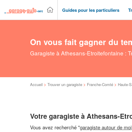
Guides pour les particuliers
T
On vous fait gagner du te
Garagiste à Athesans-Etroitefontaine : 
Accueil
>
Trouver un garagiste
>
Franche-Comté
>
Haute-S
Votre garagiste à Athesans-Etro
Vous avez recherché "
garagiste autour de moi