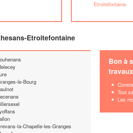
Etroitefontaine
thesans-Etroitefontaine
ouhenans
Bon à s
elecey
travau
ure
ranges-le-Bourg
Consta
aulnot
Tout s
ecenans
Les m
illersexel
yoffans
allon
revans-la-Chapelle-les-Granges