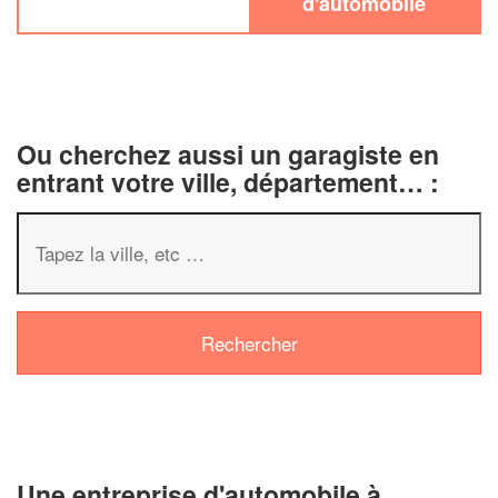
d'automobile
Ou cherchez aussi un garagiste en
entrant votre ville, département… :
✕
Vous êtes un
professionnel ?
Augmentez votre
chiffre d'affa
vos
tout en gagnant d
marges
!
nouveaux clients
Une entreprise d'automobile à