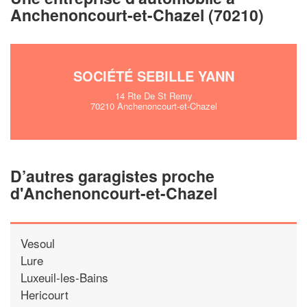
En savoir plus
Anchenoncourt-et-Chazel (70210)
SOCIÉTÉ SEBILLE YANN
14 Rte De St Remy
70210 Anchenoncourt-et-Chazel
D’autres garagistes proche
d'Anchenoncourt-et-Chazel
Vesoul
Lure
Luxeuil-les-Bains
Hericourt