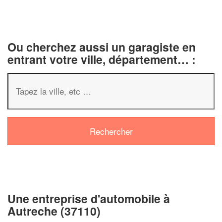
Ou cherchez aussi un garagiste en
entrant votre ville, département… :
✕
Vous êtes un
professionnel ?
Augmentez votre
e
chiffre d'affaires
vos
tout en gagnant de
marges
!
nouveaux clients
Une entreprise d'automobile à
Autreche (37110)
En savoir plus