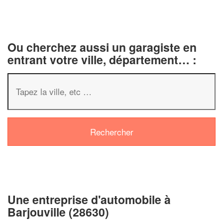
Ou cherchez aussi un garagiste en
entrant votre ville, département… :
✕
Vous êtes un
professionnel ?
Augmentez votre
e
chiffre d'affaires
vos
tout en gagnant de
marges
!
nouveaux clients
Une entreprise d'automobile à
Barjouville (28630)
En savoir plus