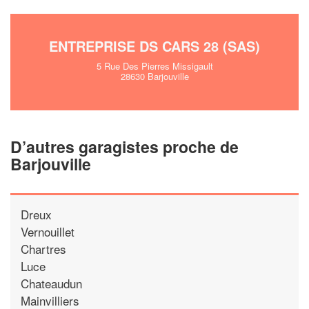
ENTREPRISE DS CARS 28 (SAS)
5 Rue Des Pierres Missigault
28630 Barjouville
D’autres garagistes proche de
Barjouville
Dreux
Vernouillet
Chartres
Luce
Chateaudun
Mainvilliers