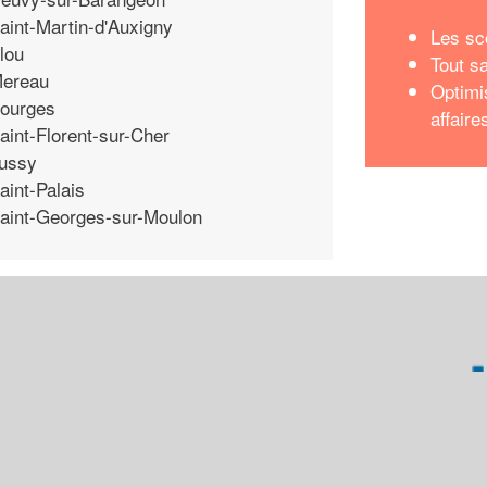
aint-Martin-d'Auxigny
Les sc
lou
Tout sa
ereau
Optimi
ourges
affaire
aint-Florent-sur-Cher
ussy
aint-Palais
aint-Georges-sur-Moulon