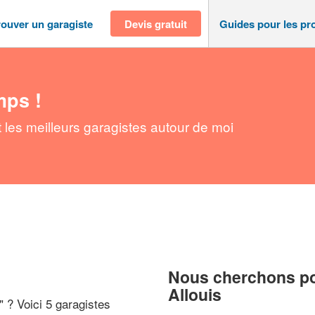
rouver un garagiste
Devis gratuit
Guides pour les pr
mps !
 les meilleurs garagistes autour de moi
Nous cherchons pou
Allouis
" ? Voici 5 garagistes