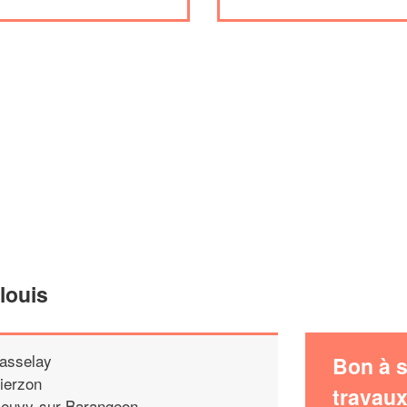
louis
asselay
Bon à s
ierzon
travau
euvy-sur-Barangeon