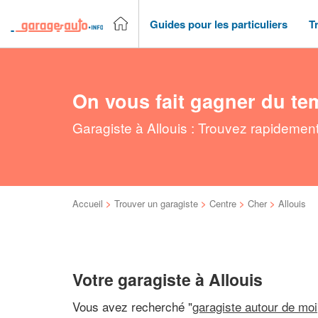
Guides pour les particuliers
T
On vous fait gagner du te
Garagiste à Allouis : Trouvez rapidement
Accueil
>
Trouver un garagiste
>
Centre
>
Cher
>
Allouis
Votre garagiste à Allouis
Vous avez recherché "
garagiste autour de moi