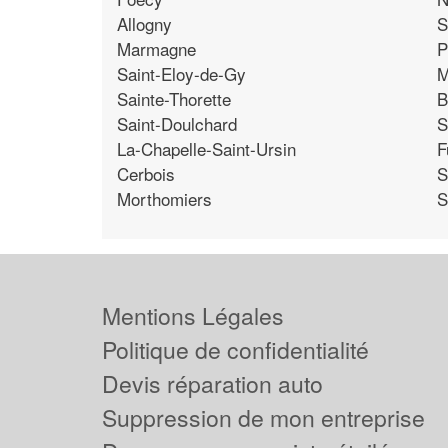
Allogny
S
Marmagne
P
Saint-Eloy-de-Gy
M
Sainte-Thorette
B
Saint-Doulchard
S
La-Chapelle-Saint-Ursin
F
Cerbois
S
Morthomiers
S
Mentions Légales
Politique de confidentialité
Devis réparation auto
Suppression de mon entreprise