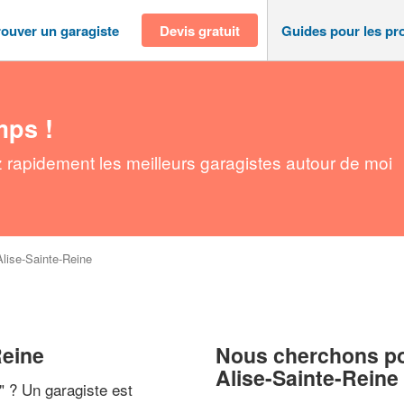
rouver un garagiste
Devis gratuit
Guides pour les pr
mps !
z rapidement les meilleurs garagistes autour de moi
Alise-Sainte-Reine
Reine
Nous cherchons pou
Alise-Sainte-Reine
" ? Un garagiste est