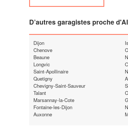
D’autres garagistes proche d'A
Dijon
I
Chenove
C
Beaune
N
Longvic
O
Saint-Apollinaire
N
Quetigny
A
Chevigny-Saint-Sauveur
S
Talant
C
Marsannay-la-Cote
G
Fontaine-les-Dijon
N
Auxonne
M