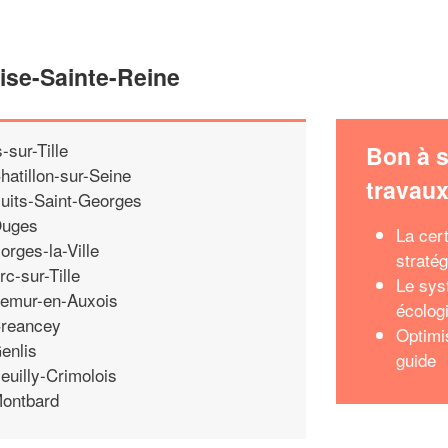
lise-Sainte-Reine
s-sur-Tille
Bon à s
hatillon-sur-Seine
travau
uits-Saint-Georges
uges
La cert
orges-la-Ville
stratég
rc-sur-Tille
Le sys
emur-en-Auxois
écolog
reancey
Optimi
enlis
guide
euilly-Crimolois
ontbard