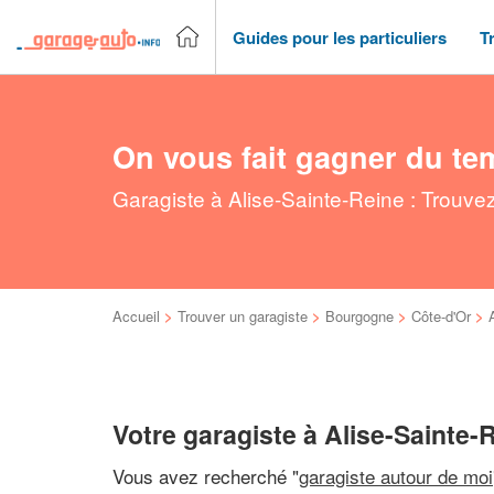
Guides pour les particuliers
T
On vous fait gagner du te
Garagiste à Alise-Sainte-Reine : Trouve
Accueil
>
Trouver un garagiste
>
Bourgogne
>
Côte-d'Or
>
Votre garagiste à Alise-Sainte-
Vous avez recherché "
garagiste autour de moi