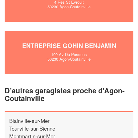
4 Res St Evroult
50230 Agon-Coutainville
ENTREPRISE GOHIN BENJAMIN
109 Av Du Passous
50230 Agon-Coutainville
D’autres garagistes proche d'Agon-
Coutainville
Blainville-sur-Mer
Tourville-sur-Sienne
Montmartin-sur-Mer