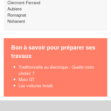
Clermont-Ferrand
Aubiere
Romagnat
Nohanent
Bon à savoir pour préparer ses
travaux
Traditionnelle ou électrique : Quelle moto
choisir ?
Moto GT
Les voitures break