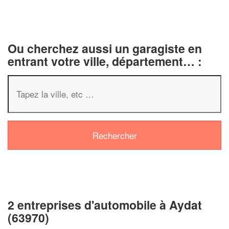
Ou cherchez aussi un garagiste en
entrant votre ville, département… :
✕
Vous êtes un
professionnel ?
2 entreprises d'automobile à Aydat
Augmentez votre
chiffre d'affai
(63970)
vos
tout en gagnant de
marges