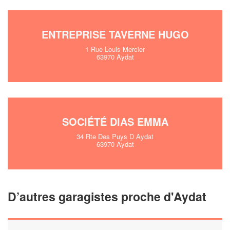
!
nouveaux clients
En savoir plus
ENTREPRISE TAVERNE HUGO
1 Rue Louis Mercier
63970 Aydat
SOCIÉTÉ DIAS EMMA
34 Rte Des Puys D Aydat
63970 Aydat
D’autres garagistes proche d'Aydat