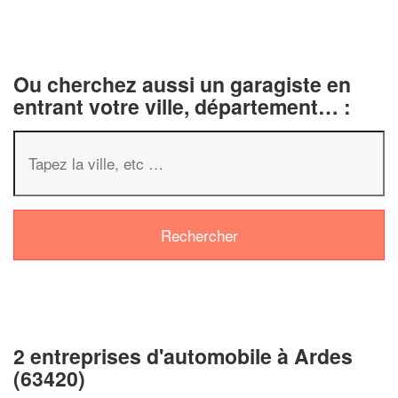
Ou cherchez aussi un garagiste en
entrant votre ville, département… :
✕
Vous êtes un
professionnel ?
2 entreprises d'automobile à Ardes
Augmentez votre
chiffre d'affaire
(63420)
vos
tout en gagnant de
marges
!
nouveaux clients