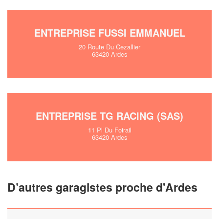
En savoir plus
ENTREPRISE FUSSI EMMANUEL
20 Route Du Cezallier
63420 Ardes
ENTREPRISE TG RACING (SAS)
11 Pl Du Foirail
63420 Ardes
D’autres garagistes proche d'Ardes