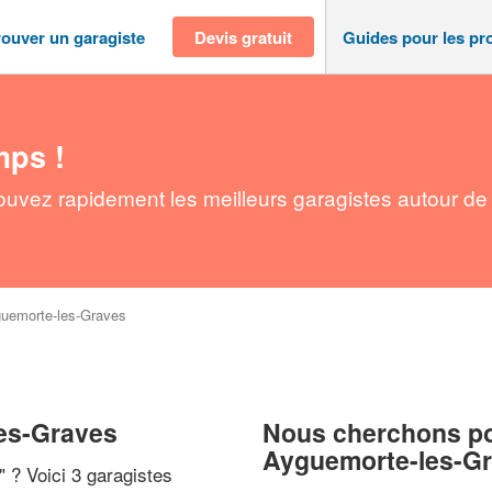
rouver un garagiste
Devis gratuit
Guides pour les pr
mps !
ouvez rapidement les meilleurs garagistes autour de
uemorte-les-Graves
les-Graves
Nous cherchons pou
Ayguemorte-les-G
" ? Voici 3 garagistes