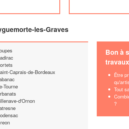
Ayguemorte-les-Graves
oupes
Bon à s
adirac
travau
ortets
aint-Caprais-de-Bordeaux
Être p
abanac
qu'arti
e-Tourne
Tout sa
rbanats
Combie
illenave-d'Ornon
?
atresne
odensac
reon