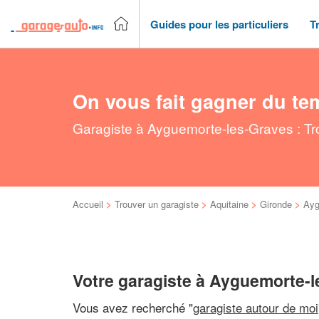
Guides pour les particuliers
T
On vous fait gagner du te
Garagiste à Ayguemorte-les-Graves : Tr
Accueil
>
Trouver un garagiste
>
Aquitaine
>
Gironde
>
Ayg
Votre garagiste à Ayguemorte-
Vous avez recherché "
garagiste autour de moi