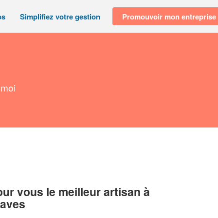
os
Simplifiez votre gestion
Promouvoir mon entreprise
 moi
r vous le meilleur artisan à
raves