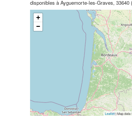
disponibles à Ayguemorte-les-Graves, 33640 (
+
−
Leaflet
| Map data