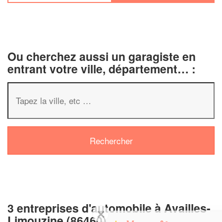
Ou cherchez aussi un garagiste en
entrant votre ville, département… :
3 entreprises d'automobile à Availles-
✕
Limouzine (86460)