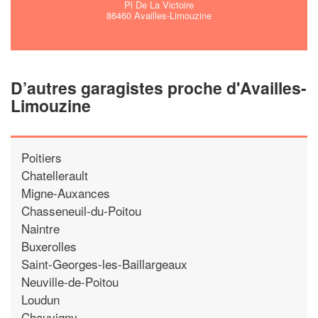
Pl De La Victoire
86460 Availles-Limouzine
D’autres garagistes proche d'Availles-
Limouzine
Poitiers
Chatellerault
Migne-Auxances
Chasseneuil-du-Poitou
Naintre
Buxerolles
Saint-Georges-les-Baillargeaux
Neuville-de-Poitou
Loudun
Chauvigny