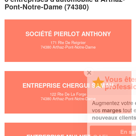
Pont-Notre-Dame (74380)
SOCIÉTÉ PIERLOT ANTHONY
171 Rte De Reignier
74380 Arthaz-Pont-Notre-Dame
✕
Vous êtes un
ENTREPRISE CHERGUI SAMAH
professionnel ?
122 Rte De La Forge
74380 Arthaz-Pont-Notre-Dame
Augmentez votre
et
chiffre d'affaires
vos
tout en gagnant de
marges
!
nouveaux clients
En savoir plus