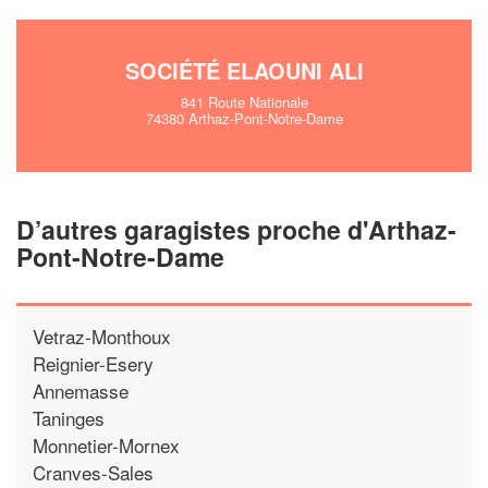
SOCIÉTÉ ELAOUNI ALI
841 Route Nationale
74380 Arthaz-Pont-Notre-Dame
D’autres garagistes proche d'Arthaz-
Pont-Notre-Dame
Vetraz-Monthoux
Reignier-Esery
Annemasse
Taninges
Monnetier-Mornex
Cranves-Sales