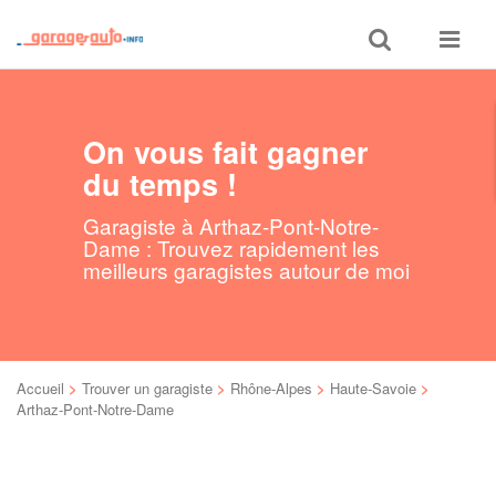
Toggle
Toggle
search
navigat
On vous fait gagner
du temps !
Garagiste à Arthaz-Pont-Notre-
Dame : Trouvez rapidement les
meilleurs garagistes autour de moi
Accueil
>
Trouver un garagiste
>
Rhône-Alpes
>
Haute-Savoie
>
Arthaz-Pont-Notre-Dame