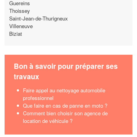
Guereins
Thoissey
Saint-Jean-de-Thurigneux
Villeneuve
Biziat
Bon à savoir pour préparer ses
travaux
Faire appel au nettoyage automobile
professionnel
Que faire en cas de panne en moto ?
Comment bien choisir son agence de
location de véhicule ?