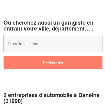
Ou cherchez aussi un garagiste en
entrant votre ville, département… :
✕
Vous êtes 
profession
2 entreprises d'automobile à Baneins
(01990)
Augmentez votre
chi