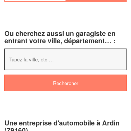
Ou cherchez aussi un garagiste en
entrant votre ville, département… :
✕
Vous êtes un
professionnel ?
Augmentez votre
chiffre d'af
vos
tout en gagnant 
marges
!
nouveaux clients
Une entreprise d'automobile à Ardin
En savoir plus
(79160)