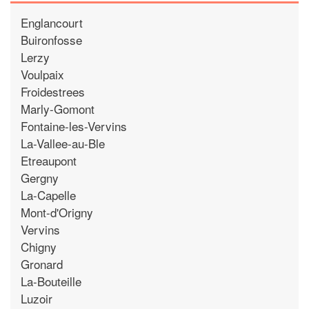
Englancourt
Buironfosse
Lerzy
Voulpaix
Froidestrees
Marly-Gomont
Fontaine-les-Vervins
La-Vallee-au-Ble
Etreaupont
Gergny
La-Capelle
Mont-d'Origny
Vervins
Chigny
Gronard
La-Bouteille
Luzoir