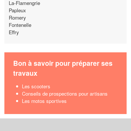
La-Flamengrie
Papleux
Romery
Fontenelle
Effry
Bon à savoir pour préparer ses
travaux
Les scooters
Conseils de prospections pour artisans
Les motos sportives