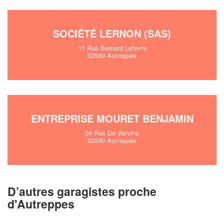
!
nouveaux clients
En savoir plus
SOCIÉTÉ LERNON (SAS)
11 Rue Bernard Lefevre
02580 Autreppes
ENTREPRISE MOURET BENJAMIN
24 Rue De Vervins
02580 Autreppes
D’autres garagistes proche
d'Autreppes