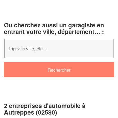
Ou cherchez aussi un garagiste en
entrant votre ville, département… :
✕
Vous êtes un
professionnel ?
2 entreprises d'automobile à
Augmentez votre
chiffre d'affaire
Autreppes (02580)
vos
tout en gagnant de
marges